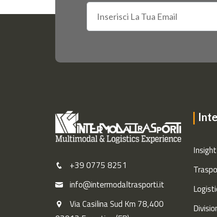
Int
Insight
+39 0775 8251
Traspo
info@intermodaltrasporti.it
Logisti
Via Casilina Sud Km 78,400
Divisio