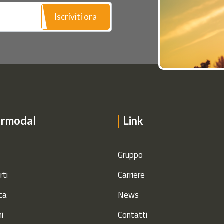
Iscriviti ora
ermodal
Link
Gruppo
rti
Carriere
ca
News
ni
Contatti