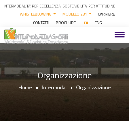
INTERMODALITA' PER ECCELLENZA. SOSTENIBILITA' PER ATTITUDINE
WHISTLEBLOWING
MODELLO 231
CARRIERE
CONTATTI
BROCHURE
ITA
ENG
Organizzazione
Home
Intermodal
Organizzazione