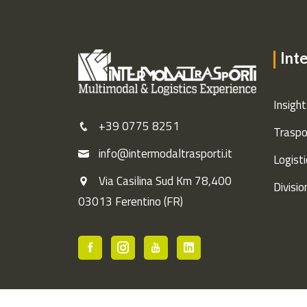
Int
Insight
+39 0775 8251
Traspo
info@intermodaltrasporti.it
Logisti
Via Casilina Sud Km 78,400
Divisio
03013 Ferentino (FR)