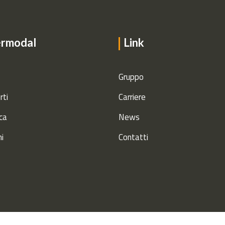
ermodal
Link
Gruppo
rti
Carriere
ca
News
ni
Contatti