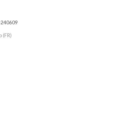
625240609
o (FR)